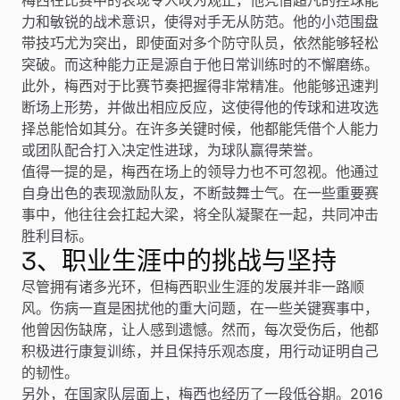
力和敏锐的战术意识，使得对手无从防范。他的小范围盘
带技巧尤为突出，即使面对多个防守队员，依然能够轻松
突破。而这种能力正是源自于他日常训练时的不懈磨练。
此外，梅西对于比赛节奏把握得非常精准。他能够迅速判
断场上形势，并做出相应反应，这使得他的传球和进攻选
择总能恰如其分。在许多关键时候，他都能凭借个人能力
或团队配合打入决定性进球，为球队赢得荣誉。
值得一提的是，梅西在场上的领导力也不可忽视。他通过
自身出色的表现激励队友，不断鼓舞士气。在一些重要赛
事中，他往往会扛起大梁，将全队凝聚在一起，共同冲击
胜利目标。
3、职业生涯中的挑战与坚持
尽管拥有诸多光环，但梅西职业生涯的发展并非一路顺
风。伤病一直是困扰他的重大问题，在一些关键赛事中，
他曾因伤缺席，让人感到遗憾。然而，每次受伤后，他都
积极进行康复训练，并且保持乐观态度，用行动证明自己
的韧性。
另外，在国家队层面上，梅西也经历了一段低谷期。2016