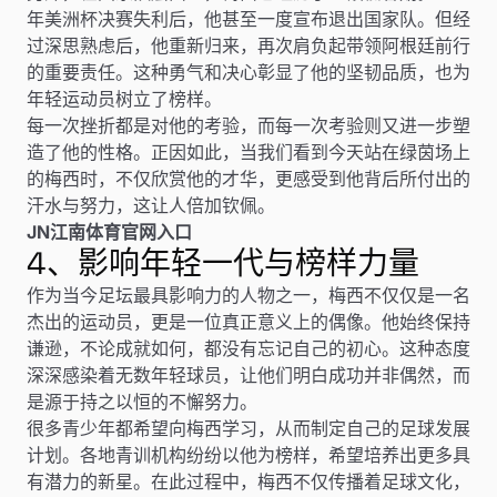
年美洲杯决赛失利后，他甚至一度宣布退出国家队。但经
过深思熟虑后，他重新归来，再次肩负起带领阿根廷前行
的重要责任。这种勇气和决心彰显了他的坚韧品质，也为
年轻运动员树立了榜样。
每一次挫折都是对他的考验，而每一次考验则又进一步塑
造了他的性格。正因如此，当我们看到今天站在绿茵场上
的梅西时，不仅欣赏他的才华，更感受到他背后所付出的
汗水与努力，这让人倍加钦佩。
JN江南体育官网入口
4、影响年轻一代与榜样力量
作为当今足坛最具影响力的人物之一，梅西不仅仅是一名
杰出的运动员，更是一位真正意义上的偶像。他始终保持
谦逊，不论成就如何，都没有忘记自己的初心。这种态度
深深感染着无数年轻球员，让他们明白成功并非偶然，而
是源于持之以恒的不懈努力。
很多青少年都希望向梅西学习，从而制定自己的足球发展
计划。各地青训机构纷纷以他为榜样，希望培养出更多具
有潜力的新星。在此过程中，梅西不仅传播着足球文化，