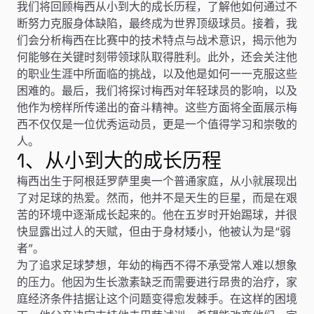
我们将回顾梅西从小到大的成长历程，了解他如何通过不
断努力克服身体缺陷，最终成为世界顶级球员。接着，我
们会分析梅西在比赛中的技术特点与战术意识，揭示他为
何能够在关键时刻带领球队取得胜利。此外，还会关注他
的职业生涯中所面临的挑战，以及他是如何一一克服这些
困难的。最后，我们将探讨梅西对年轻球员的影响，以及
他作为榜样所传递出的奋斗精神。这些方面将全面展示梅
西不仅仅是一位优秀运动员，更是一个值得学习和崇敬的
人。
1、从小到大的成长历程
梅西出生于阿根廷罗萨里奥一个普通家庭，从小就展现出
了对足球的热爱。然而，他并不是天生的巨星，而是在艰
苦的环境中逐渐成长起来的。他在五岁时开始踢球，并很
快显露出过人的天赋，但由于身材矮小，他被认为是“弱
者”。
为了追求足球梦想，年幼的梅西不得不承受常人难以想象
的压力。他因为生长激素缺乏而需要进行昂贵的治疗，家
庭经济条件拮据让这个问题变得愈发棘手。在这样的困境