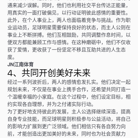
通来减少误解。同时，他们也利用社交平台传达正能量，
用真实的一面打破偏见，以行动证明彼此感情的重要性。
此外，在个人事业上，两人也面临着竞争与挑战。作为职
业运动员，足球明星需要保持良好的状态，而主人公则在
事业上不断拼搏。他们互相鼓励，共同调整作息时间，以
便双方都能兼顾工作与感情。在这种磨砺中，他们不仅收
获了爱情，更收获了一份坚定不移且互助共进的人生态
度。
JN江南体育
4、共同开创美好未来
经过一系列波折后，两人的感情愈发扎实。他们决定一起
规划未来，不仅是在事业上携手合作，还希望共同打造一
个温暖幸福的小家庭。在这个过程中，他们设定目标，相
约实现各自理想，并为之付诸实际行动。
为了更好地支持彼此的发展，主人公选择继续深造，提高
自身专业技能，而足球明星则积极参与公益活动，将自己
的影响力扩展到更广泛领域。他们相信只有各自努力向
前，才能创造出更加美好的未来，同时也为社会贡献力