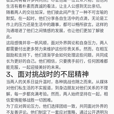
生活有着朴素而真诚的看法，让主人公感到无比亲切。
随着两人的交往加深，他们彼此间产生了一种不可言喻的
默契。在一起时，他们分享各自生活中的点滴，无论是工
作上的压力还是生活中的趣事，都可以畅所欲言。这样的
沟通增进了他们之间情感的发展，也让他们更加了解彼
此。
这段感情并非一帆风顺，面对外界舆论和自身压力，两人
都需要付出更多努力来维护这份珍贵关系。然而，在相互
鼓励和支持下，他们逐渐学会如何处理这些问题，共同成
长为更好的自己。他们相信，只要携手前行，任何困难都
能克服，一起迎接美好的未来。
3、面对挑战时的不屈精神
当两人的关系日益升温时，各种挑战也随之而来。从媒体
对他们私生活的不实报道，到身边朋友对他们关系的不理
解，每一步都充满考验。然而，两人始终坚持在一起，相
信爱情能够战胜一切困难。
为了应对舆论压力，他们选择团结一致，共同面对外界的
不友善评论。他们制定了一套应对策略，通过公开透明沟