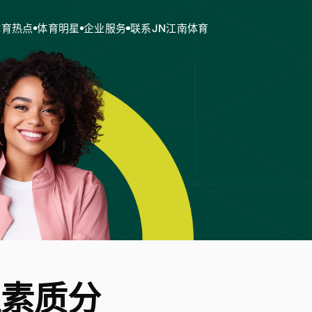
体育热点
体育明星
企业服务
联系JN江南体育
理素质分