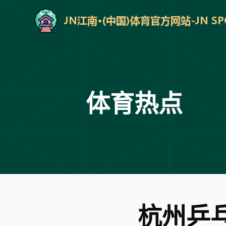
体育热点
杭州乒