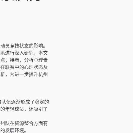
运动员竞技状态的影响。
关系进行深入研究，本文
特点；接着，分析心理素
队在联赛中的心理状态及
分析，为进一步提升杭州
该队伍逐渐形成了稳定的
秀的年轻球员，还吸引了
杭州队在资源整合方面有
越的发展环境。