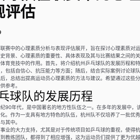
现评估
9
在联赛中的心理素质分析与表现评估展开，旨在探讨心理素质对
历史背景、心理素质的重要性、具体表现及其与比赛结果之间的
在体育竞技中的作用。首先，将介绍杭州乒乓球队的发展历程和
性，包括自信心、抗压能力等方面；随后，结合实际案例讨论球
最后，总结出提高运动员心理素质的方法与建议。希望通过这些
提供参考。
乒乓球队的发展历程
纪90年代，是中国著名的地方性队伍之一。在多年的发展中，
文化。作为一支具有地方特色的队伍，杭州队不仅培养了一批优
参与其中。
育事业的大力支持，尤其是对于传统项目如乒乓球的重视，使得
施到教练团队，都得到了相应增强，这为运动员们提供了更为优